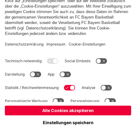
fcbayern.com
Basketball
Allianz Arena
Media Center
Jobs
FC Bayern Tours
©
FC Bayern München AG
–
2026
Impressum
Datenschutz
Nutzungsbedingungen
Barrierefreiheit
Kinder- und Jugendschutz
Hinweisgebersystem
FAQ
Kontakt
Verträge hier kündigen
Cookie-Einstellungen