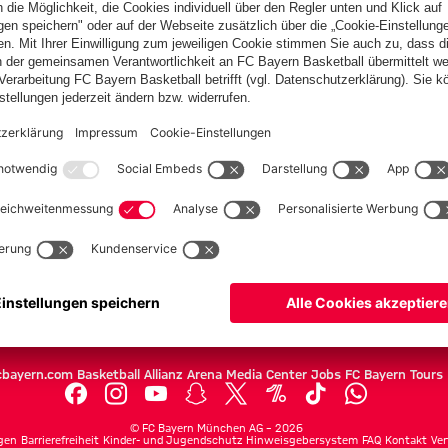
PARTNER
Teams
Herren
Frauen
Amateure
U19
Campus Teams
cbayern.com
Basketball
Allianz Arena
Media Center
Jobs
FC Bayern Tours
©
FC Bayern München AG
–
2026
gen
Barrierefreiheit
Kinder- und Jugendschutz
Hinweisgebersystem
FAQ
Kontakt
Ver