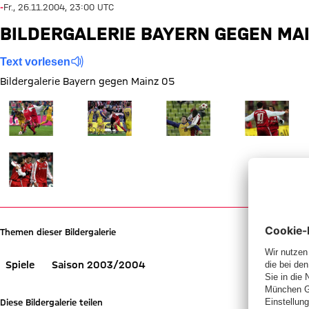
-
Fr., 26.11.2004, 23:00 UTC
BILDERGALERIE BAYERN GEGEN MAI
Text vorlesen
Bildergalerie Bayern gegen Mainz 05
Zeige in voller Größe
Zeige in voller Größe
Zeige in voller Größe
Zeige in voller
Zeige in voller Größe
Themen dieser Bildergalerie
Spiele
Saison 2003/2004
Diese Bildergalerie teilen