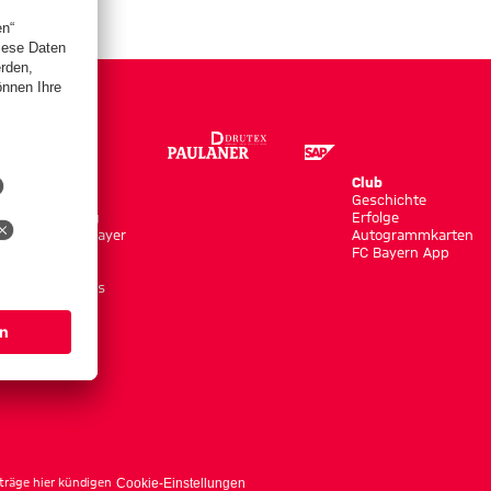
Store
Club
Trikots
Geschichte
Bekleidung
Erfolge
Shop by Player
Autogrammkarten
Neuheiten
FC Bayern App
Sale
Accessoires
träge hier kündigen
Cookie-Einstellungen