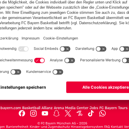
PARTNER
Teams
Herren
Frauen
Amateure
U19
Campus Teams
cbayern.com
Basketball
Allianz Arena
Media Center
Jobs
FC Bayern Tours
©
FC Bayern München AG
–
2026
gen
Barrierefreiheit
Kinder- und Jugendschutz
Hinweisgebersystem
FAQ
Kontakt
Ver