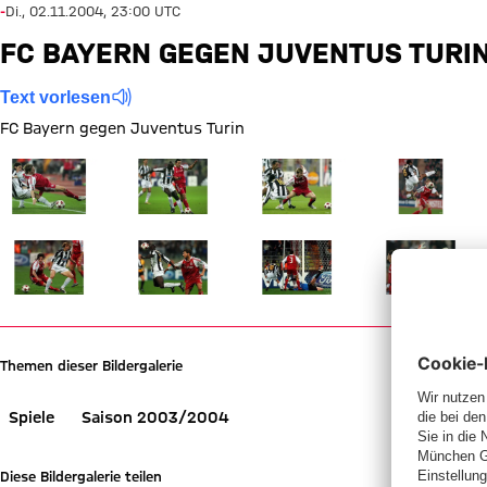
-
Di., 02.11.2004, 23:00 UTC
FC BAYERN GEGEN JUVENTUS TURI
Text vorlesen
FC Bayern gegen Juventus Turin
Zeige in voller Größe
Zeige in voller Größe
Zeige in voller Größe
Zeige in voller
Zeige in voller Größe
Zeige in voller Größe
Zeige in voller Größe
Zeige in voller
Themen dieser Bildergalerie
Spiele
Saison 2003/2004
Diese Bildergalerie teilen