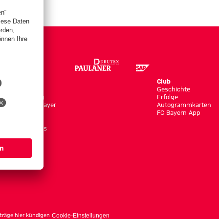
Store
Club
Trikots
Geschichte
Bekleidung
Erfolge
Shop by Player
Autogrammkarten
Neuheiten
FC Bayern App
Sale
Accessoires
träge hier kündigen
Cookie-Einstellungen