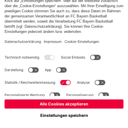
fcbayern.com
Basketball
Allianz Arena
Media Center
Jobs
FC Bayern Tours
©
FC Bayern München AG
–
2026
Impressum
Datenschutz
Nutzungsbedingungen
Barrierefreiheit
Kinder- und Jugendschutz
Hinweisgebersystem
FAQ
Kontakt
Verträge hier kündigen
Cookie-Einstellungen