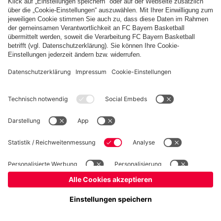
fcbayern.com
Basketball
Allianz Arena
Media Center
Jobs
FC Bayern Tours
©
FC Bayern München AG
–
2026
Impressum
Datenschutz
Nutzungsbedingungen
Barrierefreiheit
Kinder- und Jugendschutz
Hinweisgebersystem
FAQ
Kontakt
Verträge hier kündigen
Cookie-Einstellungen