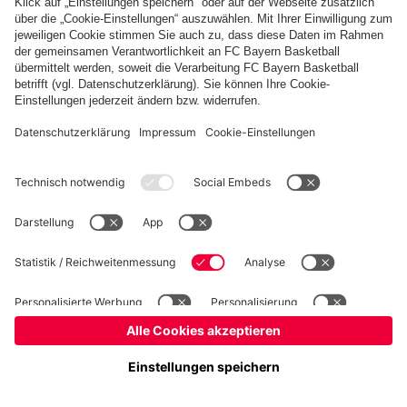
fcbayern.com
Basketball
Allianz Arena
Media Center
Jobs
FC Bayern Tours
©
FC Bayern München AG
–
2026
Impressum
Datenschutz
Nutzungsbedingungen
Barrierefreiheit
Kinder- und Jugendschutz
Hinweisgebersystem
FAQ
Kontakt
Verträge hier kündigen
Cookie-Einstellungen