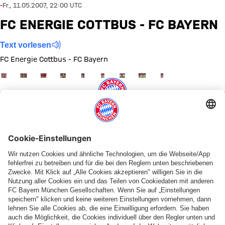
-
Fr., 11.05.2007, 22:00 UTC
FC ENERGIE COTTBUS - FC BAYERN
Text vorlesen
FC Energie Cottbus - FC Bayern
Zeige in voller Größe
Zeige in voller Größe
Zeige in voller Größe
Zeige in voller Größe
Zeige in voller Größe
Zeige in voller Größe
Zeige in voller Größe
Zeige in voller Größe
Zeige in voller Größ
Themen dieser Bildergalerie
Spiele
Saison 2005/2006
Diese Bildergalerie teilen
PARTNER