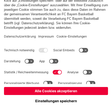
fcbayern.com
Basketball
Allianz Arena
Media Center
Jobs
FC Bayern Tours
©
FC Bayern München AG
–
2026
Impressum
Datenschutz
Nutzungsbedingungen
Barrierefreiheit
Kinder- und Jugendschutz
Hinweisgebersystem
FAQ
Kontakt
Verträge hier kündigen
Cookie-Einstellungen