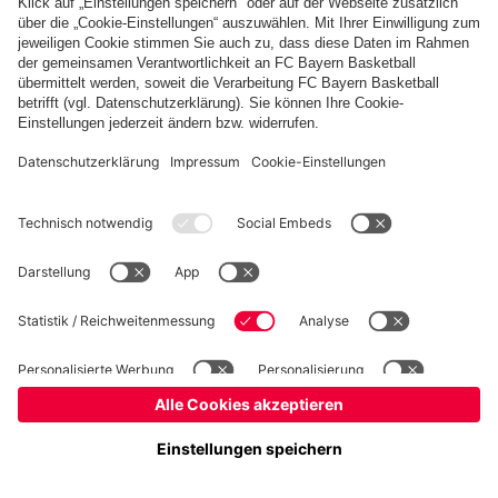
fcbayern.com
Basketball
Allianz Arena
Media Center
Jobs
FC Bayern Tours
©
FC Bayern München AG
–
2026
Impressum
Datenschutz
Nutzungsbedingungen
Barrierefreiheit
Kinder- und Jugendschutz
Hinweisgebersystem
FAQ
Kontakt
Verträge hier kündigen
Cookie-Einstellungen