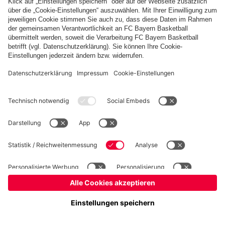
fcbayern.com
Basketball
Allianz Arena
Media Center
Jobs
FC Bayern Tours
©
FC Bayern München AG
–
2026
Impressum
Datenschutz
Nutzungsbedingungen
Barrierefreiheit
Kinder- und Jugendschutz
Hinweisgebersystem
FAQ
Kontakt
Verträge hier kündigen
Cookie-Einstellungen