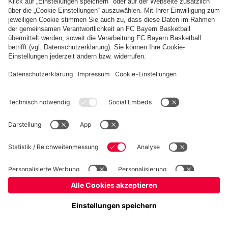
fcbayern.com
Basketball
Allianz Arena
Media Center
Jobs
FC Bayern Tours
©
FC Bayern München AG
–
2026
Impressum
Datenschutz
Nutzungsbedingungen
Barrierefreiheit
Kinder- und Jugendschutz
Hinweisgebersystem
FAQ
Kontakt
Verträge hier kündigen
Cookie-Einstellungen