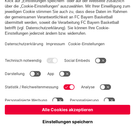
fcbayern.com
Basketball
Allianz Arena
Media Center
Jobs
FC Bayern Tours
©
FC Bayern München AG
–
2026
Impressum
Datenschutz
Nutzungsbedingungen
Barrierefreiheit
Kinder- und Jugendschutz
Hinweisgebersystem
FAQ
Kontakt
Verträge hier kündigen
Cookie-Einstellungen