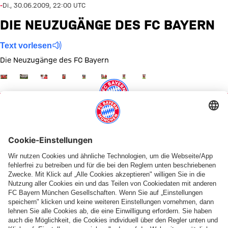
-
Di., 30.06.2009, 22:00 UTC
DIE NEUZUGÄNGE DES FC BAYERN
Text vorlesen
Die Neuzugänge des FC Bayern
Zeige in voller Größe
Zeige in voller Größe
Zeige in voller Größe
Zeige in voller Größe
Zeige in voller Größe
Zeige in voller Größe
Zeige in voller Größe
Zeige in voller Größe
Themen dieser Bildergalerie
Spiele
Saison 2008/2009
Diese Bildergalerie teilen
PARTNER