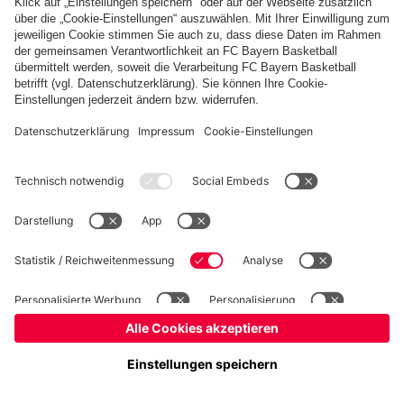
fcbayern.com
Basketball
Allianz Arena
Media Center
Jobs
FC Bayern Tours
©
FC Bayern München AG
–
2026
Impressum
Datenschutz
Nutzungsbedingungen
Barrierefreiheit
Kinder- und Jugendschutz
Hinweisgebersystem
FAQ
Kontakt
Verträge hier kündigen
Cookie-Einstellungen