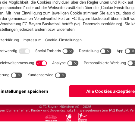
Teams
Herren
Frauen
Amateure
U19
Campus Teams
cbayern.com
Basketball
Allianz Arena
Media Center
Jobs
FC Bayern Tours
©
FC Bayern München AG
–
2026
gen
Barrierefreiheit
Kinder- und Jugendschutz
Hinweisgebersystem
FAQ
Kontakt
Ver