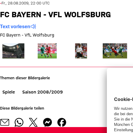
-
Fr., 28.08.2009, 22:00 UTC
FC BAYERN - VFL WOLFSBURG
Text vorlesen
FC Bayern - VfL Wolfsburg
Zeige in voller Größe
Zeige in voller Größe
Zeige in voller Größe
Zeige in voller
Themen dieser Bildergalerie
Spiele
Saison 2008/2009
Diese Bildergalerie teilen