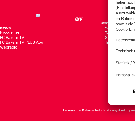
News
Spiele
Newsletter
Tabellen
FC Bayern TV
Statistiken
FC Bayern TV PLUS Abo
Tickets
Webradio
f
Impressum
Datenschutz
Nutzungsbedingun