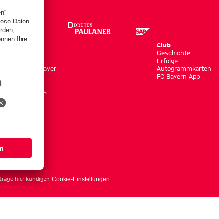
Store
Club
Trikots
Geschichte
Bekleidung
Erfolge
Shop by Player
Autogrammkarten
Neuheiten
FC Bayern App
Sale
Accessoires
träge hier kündigen
Cookie-Einstellungen