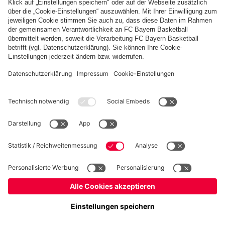
PARTNER
fcbayern.com
Basketball
Allianz Arena
Media Center
Jobs
FC Bayern Tours
©
FC Bayern München AG
–
2026
Impressum
Datenschutz
Nutzungsbedingungen
Barrierefreiheit
Kinder- und Jugendschutz
Hinweisgebersystem
FAQ
Kontakt
Verträge hier kündigen
Cookie-Einstellungen