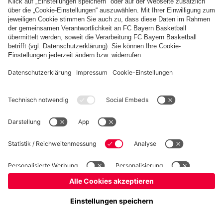
fcbayern.com
Basketball
Allianz Arena
Media Center
Jobs
FC Bayern Tours
©
FC Bayern München AG
–
2026
Impressum
Datenschutz
Nutzungsbedingungen
Barrierefreiheit
Kinder- und Jugendschutz
Hinweisgebersystem
FAQ
Kontakt
Verträge hier kündigen
Cookie-Einstellungen