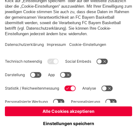
fcbayern.com
Basketball
Allianz Arena
Media Center
Jobs
FC Bayern Tours
©
FC Bayern München AG
–
2026
Impressum
Datenschutz
Nutzungsbedingungen
Barrierefreiheit
Kinder- und Jugendschutz
Hinweisgebersystem
FAQ
Kontakt
Verträge hier kündigen
Cookie-Einstellungen