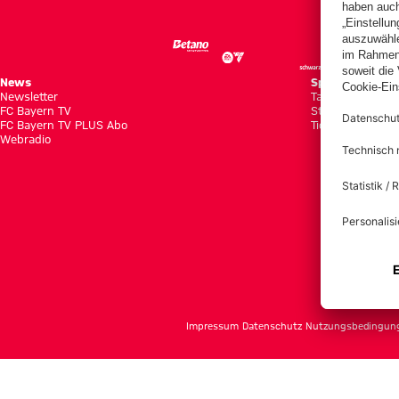
News
Spiele
Newsletter
Tabellen
FC Bayern TV
Statistiken
FC Bayern TV PLUS Abo
Tickets
Webradio
f
Impressum
Datenschutz
Nutzungsbedingun