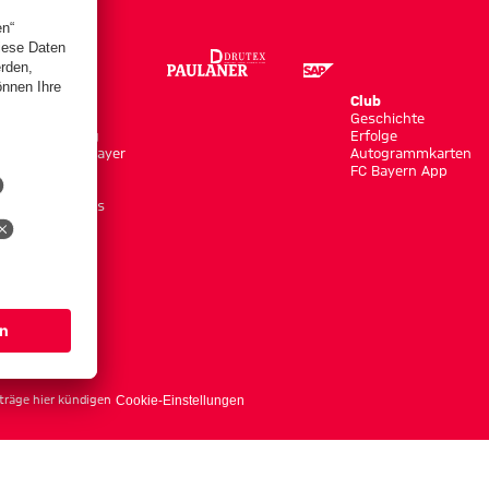
Store
Club
Trikots
Geschichte
Bekleidung
Erfolge
Shop by Player
Autogrammkarten
Neuheiten
FC Bayern App
Sale
Accessoires
träge hier kündigen
Cookie-Einstellungen