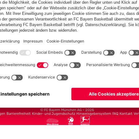
Teams
Herren
Frauen
Amateure
U19
Campus Teams
cbayern.com
Basketball
Allianz Arena
Media Center
Jobs
FC Bayern Tours
©
FC Bayern München AG
–
2026
gen
Barrierefreiheit
Kinder- und Jugendschutz
Hinweisgebersystem
FAQ
Kontakt
Ver