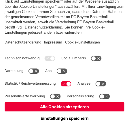
PARTNER
fcbayern.com
Basketball
Allianz Arena
Media Center
Jobs
FC Bayern Tours
©
FC Bayern München AG
–
2026
Impressum
Datenschutz
Nutzungsbedingungen
Barrierefreiheit
Kinder- und Jugendschutz
Hinweisgebersystem
FAQ
Kontakt
Verträge hier kündigen
Cookie-Einstellungen