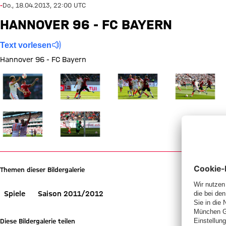
-
Do., 18.04.2013, 22:00 UTC
HANNOVER 96 - FC BAYERN
Text vorlesen
Hannover 96 - FC Bayern
Zeige in voller Größe
Zeige in voller Größe
Zeige in voller Größe
Zeige in voller
Zeige in voller Größe
Zeige in voller Größe
Themen dieser Bildergalerie
Spiele
Saison 2011/2012
Diese Bildergalerie teilen