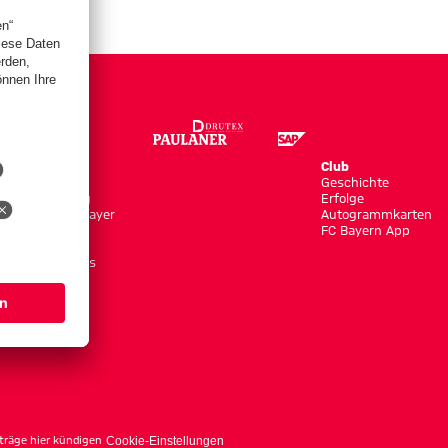
Store
Club
Trikots
Geschichte
Bekleidung
Erfolge
Shop by Player
Autogrammkarten
Neuheiten
FC Bayern App
Sale
Accessoires
träge hier kündigen
Cookie-Einstellungen