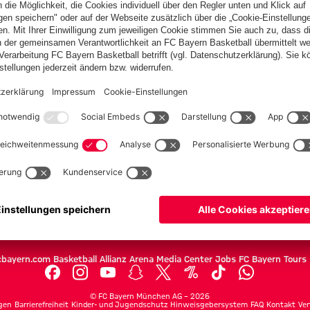
PARTNER
Teams
Herren
Frauen
Amateure
U19
Campus Teams
cbayern.com
Basketball
Allianz Arena
Media Center
Jobs
FC Bayern Tours
©
FC Bayern München AG
–
2026
gen
Barrierefreiheit
Kinder- und Jugendschutz
Hinweisgebersystem
FAQ
Kontakt
Ver