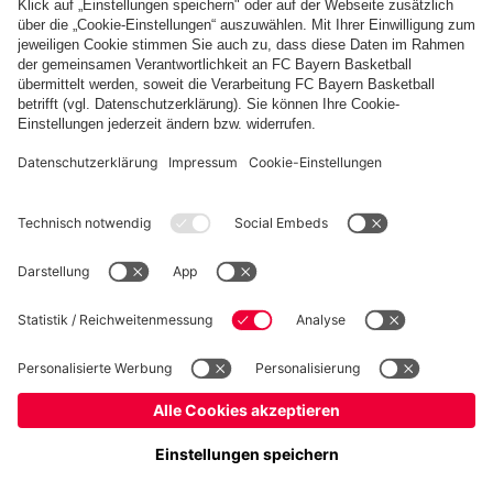
PARTNER
fcbayern.com
Basketball
Allianz Arena
Media Center
Jobs
FC Bayern Tours
©
FC Bayern München AG
–
2026
Impressum
Datenschutz
Nutzungsbedingungen
Barrierefreiheit
Kinder- und Jugendschutz
Hinweisgebersystem
FAQ
Kontakt
Verträge hier kündigen
Cookie-Einstellungen