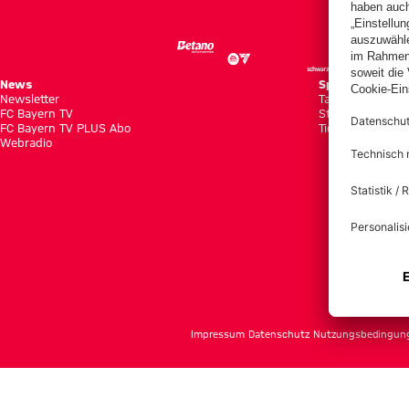
News
Spiele
Newsletter
Tabellen
FC Bayern TV
Statistiken
FC Bayern TV PLUS Abo
Tickets
Webradio
f
Impressum
Datenschutz
Nutzungsbedingun