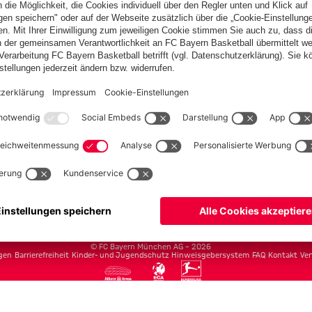
Teams
Herren
Frauen
Amateure
U19
Campus Teams
cbayern.com
Basketball
Allianz Arena
Media Center
Jobs
FC Bayern Tours
©
FC Bayern München AG
–
2026
gen
Barrierefreiheit
Kinder- und Jugendschutz
Hinweisgebersystem
FAQ
Kontakt
Ver