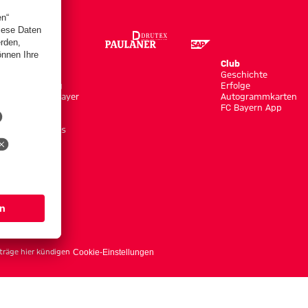
Store
Club
Trikots
Geschichte
Bekleidung
Erfolge
Shop by Player
Autogrammkarten
Neuheiten
FC Bayern App
Sale
Accessoires
träge hier kündigen
Cookie-Einstellungen