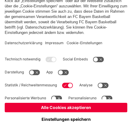
PARTNER
fcbayern.com
Basketball
Allianz Arena
Media Center
Jobs
FC Bayern Tours
©
FC Bayern München AG
–
2026
Impressum
Datenschutz
Nutzungsbedingungen
Barrierefreiheit
Kinder- und Jugendschutz
Hinweisgebersystem
FAQ
Kontakt
Verträge hier kündigen
Cookie-Einstellungen