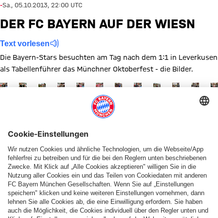
-
Sa., 05.10.2013, 22:00 UTC
DER FC BAYERN AUF DER WIESN
Text vorlesen
Die Bayern-Stars besuchten am Tag nach dem 1:1 in Leverkusen
als Tabellenführer das Münchner Oktoberfest - die Bilder.
Zeige in voller Größe
Zeige in voller Größe
Zeige in voller Größe
Zeige in voller Größe
Zeige in voller Größe
Zeige in voller Größe
Zeige in voller Größe
Zeige in voller Größe
Zeige in voller Größ
Zeige in volle
Zeige in
Ze
Zeige in voller Größe
Zeige in voller Größe
Zeige in voller Größe
Zeige in voller Größe
Zeige in voller Größe
Zeige in voller Größe
Themen dieser Bildergalerie
Spiele
Saison 2012/2013
Oktoberfest
Diese Bildergalerie teilen