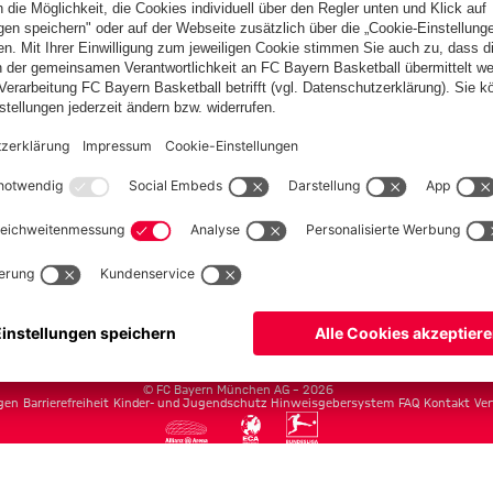
Teams
Herren
Frauen
Amateure
U19
Campus Teams
cbayern.com
Basketball
Allianz Arena
Media Center
Jobs
FC Bayern Tours
©
FC Bayern München AG
–
2026
gen
Barrierefreiheit
Kinder- und Jugendschutz
Hinweisgebersystem
FAQ
Kontakt
Ver