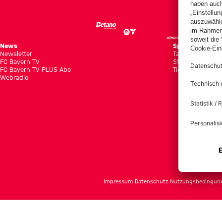
News
Spiele
Newsletter
Tabellen
FC Bayern TV
Statistiken
FC Bayern TV PLUS Abo
Tickets
Webradio
f
Impressum
Datenschutz
Nutzungsbedingun