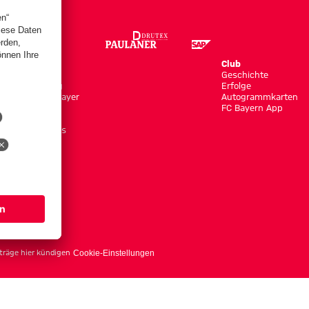
Store
Club
Trikots
Geschichte
Bekleidung
Erfolge
Shop by Player
Autogrammkarten
Neuheiten
FC Bayern App
Sale
Accessoires
träge hier kündigen
Cookie-Einstellungen