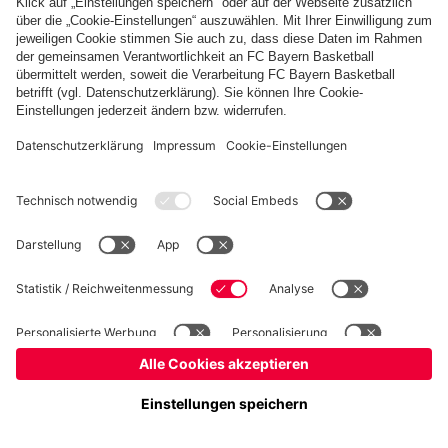
PARTNER
fcbayern.com
Basketball
Allianz Arena
Media Center
Jobs
FC Bayern Tours
©
FC Bayern München AG
–
2026
Impressum
Datenschutz
Nutzungsbedingungen
Barrierefreiheit
Kinder- und Jugendschutz
Hinweisgebersystem
FAQ
Kontakt
Verträge hier kündigen
Cookie-Einstellungen