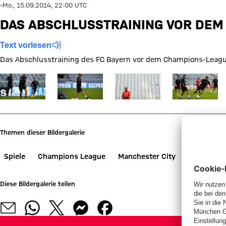
-
Mo., 15.09.2014, 22:00 UTC
DAS ABSCHLUSSTRAINING VOR DEM
Text vorlesen
Das Abschlusstraining des FC Bayern vor dem Champions-League
Zeige in voller Größe
Zeige in voller Größe
Zeige in voller Größe
Zeige in voller
Themen dieser Bildergalerie
Spiele
Champions League
Manchester City
Training
Diese Bildergalerie teilen