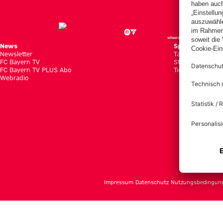
News
Spiele
Newsletter
Tabellen
FC Bayern TV
Statistiken
FC Bayern TV PLUS Abo
Tickets
Webradio
f
Impressum
Datenschutz
Nutzungsbedingun