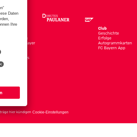
Store
Club
Trikots
Geschichte
Bekleidung
Erfolge
Shop by Player
Autogrammkarten
Neuheiten
FC Bayern App
Sale
Accessoires
träge hier kündigen
Cookie-Einstellungen