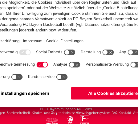
Teams
Herren
Frauen
Amateure
U19
Campus Teams
cbayern.com
Basketball
Allianz Arena
Media Center
Jobs
FC Bayern Tours
©
FC Bayern München AG
–
2026
gen
Barrierefreiheit
Kinder- und Jugendschutz
Hinweisgebersystem
FAQ
Kontakt
Ver