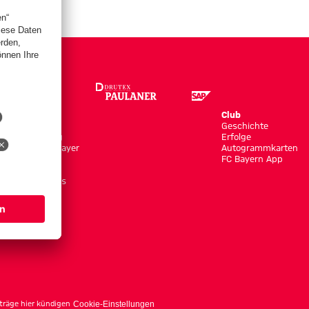
Store
Club
Trikots
Geschichte
Bekleidung
Erfolge
Shop by Player
Autogrammkarten
Neuheiten
FC Bayern App
Sale
Accessoires
träge hier kündigen
Cookie-Einstellungen