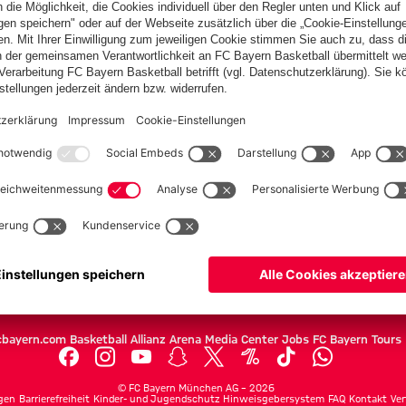
PARTNER
Teams
Herren
Frauen
Amateure
U19
Campus Teams
cbayern.com
Basketball
Allianz Arena
Media Center
Jobs
FC Bayern Tours
©
FC Bayern München AG
–
2026
gen
Barrierefreiheit
Kinder- und Jugendschutz
Hinweisgebersystem
FAQ
Kontakt
Ver