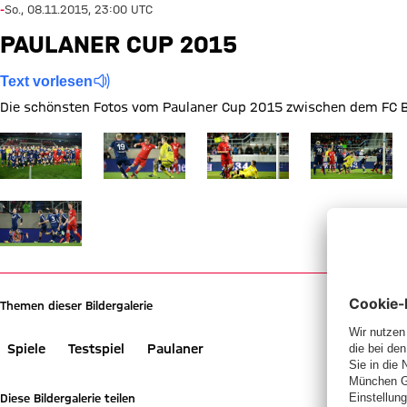
-
So., 08.11.2015, 23:00 UTC
PAULANER CUP 2015
Text vorlesen
Die schönsten Fotos vom Paulaner Cup 2015 zwischen dem FC B
Zeige in voller Größe
Zeige in voller Größe
Zeige in voller Größe
Zeige in voller
Zeige in voller Größe
Themen dieser Bildergalerie
Spiele
Testspiel
Paulaner
Diese Bildergalerie teilen