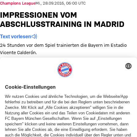
Champions League
Mi., 28.09.2016, 06:00 UTC
IMPRESSIONEN VOM
ABSCHLUSSTRAINING IN MADRID
Text vorlesen
24 Stunden vor dem Spiel trainierten die Bayern im Estadio
Vicente Calderón.
Zeige in voller Größe
Zeige in voller Größe
Zeige in voller Größe
Zeige in voller Größe
Zeige in voller Größe
Zeige in voller Größe
Zeige in voller Größe
Zeige in voller Größe
Zeige in voller Größ
Zeige in volle
Zeige in
Ze
Themen dieser Bildergalerie
Bildergalerie
Atletico Madrid
Training
Champions League
Diese Bildergalerie teilen