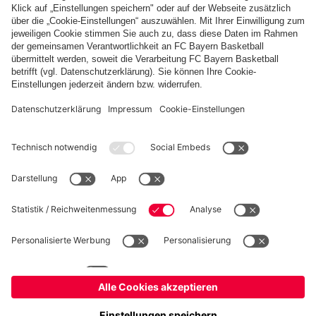
PARTNER
fcbayern.com
Basketball
Allianz Arena
Media Center
Jobs
FC Bayern Tours
©
FC Bayern München AG
–
2026
Impressum
Datenschutz
Nutzungsbedingungen
Barrierefreiheit
Kinder- und Jugendschutz
Hinweisgebersystem
FAQ
Kontakt