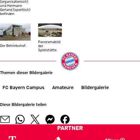
(organisatorisch)
und Hermann
Gerland (sportlich)
befinden.
Zeige in voller Größe
Zeige in voller Größe
Panoramabild
Der Betriebshof.
der
Spielstätte.
Themen dieser Bildergalerie
FC Bayern Campus
Amateure
Bildergalerie
Diese Bildergalerie teilen
PARTNER