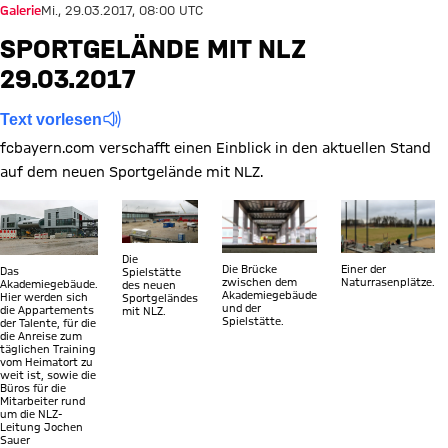
Galerie
Mi., 29.03.2017, 08:00 UTC
SPORTGELÄNDE MIT NLZ
29.03.2017
Text vorlesen
fcbayern.com verschafft einen Einblick in den aktuellen Stand
auf dem neuen Sportgelände mit NLZ.
Zeige in voller Größe
Zeige in voller Größe
Zeige in voller Größe
Zeige in voller 
Die
Einer der
Die Brücke
Das
Spielstätte
Naturrasenplätze.
zwischen dem
Akademiegebäude.
des neuen
Akademiegebäude
Hier werden sich
Sportgeländes
und der
die Appartements
mit NLZ.
Spielstätte.
der Talente, für die
die Anreise zum
täglichen Training
vom Heimatort zu
weit ist, sowie die
Büros für die
Mitarbeiter rund
um die NLZ-
Leitung Jochen
Sauer