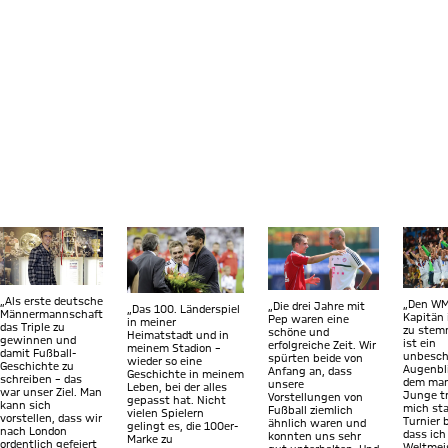
Zeige in voller Größe
Zeige in voller Größe
Zeige in voller Größe
Zeige 
„Als erste deutsche
„Den WM
„Die drei Jahre mit
„Das 100. Länderspiel
Männermannschaft
Kapitän 
Pep waren eine
in meiner
das Triple zu
zu stem
schöne und
Heimatstadt und in
gewinnen und
ist ein
erfolgreiche Zeit. Wir
meinem Stadion –
damit Fußball-
unbeschr
spürten beide von
wieder so eine
Geschichte zu
Augenbli
Anfang an, dass
Geschichte in meinem
schreiben – das
dem man 
unsere
Leben, bei der alles
war unser Ziel. Man
Junge t
Vorstellungen von
gepasst hat. Nicht
kann sich
mich st
Fußball ziemlich
vielen Spielern
vorstellen, dass wir
Turnier b
ähnlich waren und
gelingt es, die 100er-
nach London
dass ich
konnten uns sehr
Marke zu
ordentlich gefeiert
Weltmei