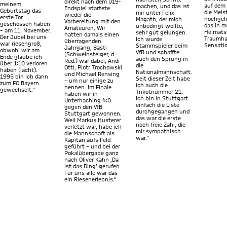
direkt nach dem U19-
meinem
auf dem 
machen, und das ist
Endspiel startete
Geburtstag das
die Meis
mir unter Felix
wieder die
erste Tor
hochgeh
Magath, der mich
Vorbereitung mit den
geschossen haben
das in m
unbedingt wollte,
Amateuren. Wir
– am 11. November.
Heimats
sehr gut gelungen.
hatten damals einen
Der Jubel bei uns
Traumha
Ich wurde
überragenden
war riesengroß,
Sensatio
Stammspieler beim
Jahrgang, Basti
obwohl wir am
VfB und schaffte
(Schweinsteiger, d.
Ende glaube ich
auch den Sprung in
Red.) war dabei, Andi
über 1:10 verloren
die
Ottl, Piotr Trochowski
haben (lacht).
Nationalmannschaft.
und Michael Rensing
1995 bin ich dann
Seit dieser Zeit habe
– um nur einige zu
zum FC Bayern
ich auch die
nennen. Im Finale
gewechselt.“
Trikotnummer 21.
haben wir in
Ich bin in Stuttgart
Unterhaching 4:0
einfach die Liste
gegen den VfB
durchgegangen und
Stuttgart gewonnen.
das war die erste
Weil Markus Husterer
noch freie Zahl, die
verletzt war, habe ich
mir sympathisch
die Mannschaft als
war.“
Kapitän aufs Feld
geführt – und bei der
Pokalübergabe ganz
nach Oliver Kahn ‚Da
ist das Ding‘ gerufen.
Für uns alle war das
ein Riesenerlebnis.“