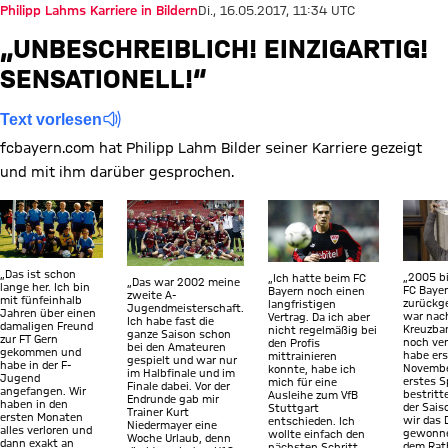
Philipp Lahms Karriere in Bildern
Di., 16.05.2017, 11:34 UTC
„UNBESCHREIBLICH! EINZIGARTIG!
SENSATIONELL!“
Text vorlesen
fcbayern.com hat Philipp Lahm Bilder seiner Karriere gezeigt
und mit ihm darüber gesprochen.
Zeige in voller Größe
Zeige in voller Größe
Zeige in voller Größe
Zeige 
„Das ist schon
„2005 b
„Ich hatte beim FC
„Das war 2002 meine
lange her. Ich bin
FC Baye
Bayern noch einen
zweite A-
mit fünfeinhalb
zurückg
langfristigen
Jugendmeisterschaft.
Jahren über einen
war nac
Vertrag. Da ich aber
Ich habe fast die
damaligen Freund
Kreuzban
nicht regelmäßig bei
ganze Saison schon
zur FT Gern
noch ver
den Profis
bei den Amateuren
gekommen und
habe ers
mittrainieren
gespielt und war nur
habe in der F-
Novembe
konnte, habe ich
im Halbfinale und im
Jugend
erstes S
mich für eine
Finale dabei. Vor der
angefangen. Wir
bestritt
Ausleihe zum VfB
Endrunde gab mir
haben in den
der Sais
Stuttgart
Trainer Kurt
ersten Monaten
wir das 
entschieden. Ich
Niedermayer eine
alles verloren und
gewonne
wollte einfach den
Woche Urlaub, denn
dann exakt an
dem Rat
nächsten Schritt