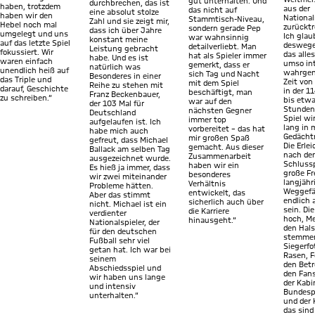
gut unterhalten. Und
durchbrechen, das ist
haben, trotzdem
aus der
das nicht auf
eine absolut stolze
haben wir den
Nationa
Stammtisch-Niveau,
Zahl und sie zeigt mir,
Hebel noch mal
zurücktr
sondern gerade Pep
dass ich über Jahre
umgelegt und uns
Ich glau
war wahnsinnig
konstant meine
auf das letzte Spiel
deswege
detailverliebt. Man
Leistung gebracht
fokussiert. Wir
das alle
hat als Spieler immer
habe. Und es ist
waren einfach
umso in
gemerkt, dass er
natürlich was
unendlich heiß auf
wahrgen
sich Tag und Nacht
Besonderes in einer
das Triple und
Zeit von
mit dem Spiel
Reihe zu stehen mit
darauf, Geschichte
in der 1
beschäftigt, man
Franz Beckenbauer,
zu schreiben.“
bis etwa
war auf den
der 103 Mal für
Stunden
nächsten Gegner
Deutschland
Spiel wi
immer top
aufgelaufen ist. Ich
lang in
vorbereitet – das hat
habe mich auch
Gedächtn
mir großen Spaß
gefreut, dass Michael
Die Erle
gemacht. Aus dieser
Ballack am selben Tag
nach de
Zusammenarbeit
ausgezeichnet wurde.
Schlusspf
haben wir ein
Es hieß ja immer, dass
große Fr
besonderes
wir zwei miteinander
langjähr
Verhältnis
Probleme hätten.
Weggefä
entwickelt, das
Aber das stimmt
endlich 
sicherlich auch über
nicht. Michael ist ein
sein. Di
die Karriere
verdienter
hoch, Me
hinausgeht.“
Nationalspieler, der
den Hals
für den deutschen
stemmen
Fußball sehr viel
Siegerfo
getan hat. Ich war bei
Rasen, F
seinem
den Bet
Abschiedsspiel und
den Fans
wir haben uns lange
der Kabi
und intensiv
Bundesp
unterhalten.“
und der 
das sin