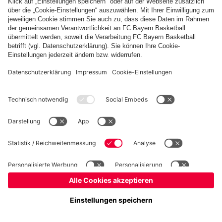
fcbayern.com
Basketball
Allianz Arena
Media Center
Jobs
FC Bayern Tours
©
FC Bayern München AG
–
2026
Impressum
Datenschutz
Nutzungsbedingungen
Barrierefreiheit
Kinder- und Jugendschutz
Hinweisgebersystem
FAQ
Kontakt
Verträge hier kündigen
Cookie-Einstellungen