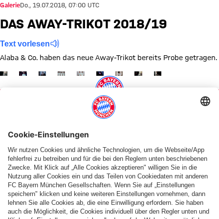
Galerie
Do., 19.07.2018, 07:00 UTC
DAS AWAY-TRIKOT 2018/19
Text vorlesen
Alaba & Co. haben das neue Away-Trikot bereits Probe getragen.
Zeige in voller Größe
Zeige in voller Größe
Zeige in voller Größe
Zeige in voller Größe
Zeige in voller Größe
Zeige in voller Größe
Zeige in voller Größe
Zeige in voller Größe
Zeige in voller Größ
Themen dieser Bildergalerie
Bildergalerie
Trikotvorstellung
Diese Bildergalerie teilen
PARTNER