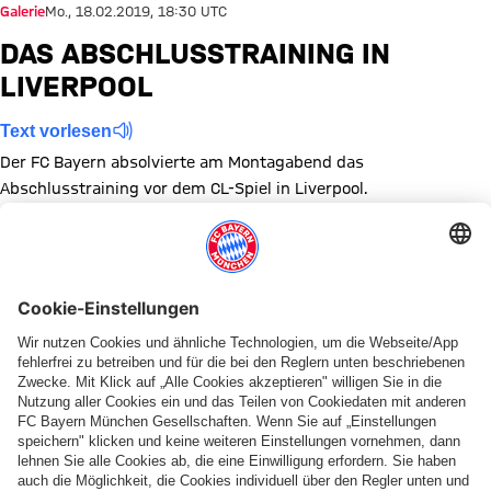
Galerie
Mo., 18.02.2019, 18:30 UTC
DAS ABSCHLUSSTRAINING IN
LIVERPOOL
Text vorlesen
Der FC Bayern absolvierte am Montagabend das
Abschlusstraining vor dem CL-Spiel in Liverpool.
Zeige in voller Größe
Zeige in voller Größe
Zeige in voller Größe
Zeige in voller Größe
Zeige in voller Größe
Zeige in voller Größe
Zeige in voller Größe
Zeige in voller Größe
Zeige in voller Größ
Zeige in volle
Themen dieser Bildergalerie
Bildergalerie
Champions League
FC Liverpool
Training
Diese Bildergalerie teilen