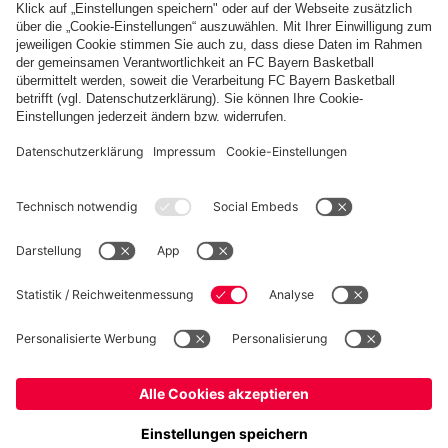
PARTNER
fcbayern.com
Basketball
Allianz Arena
Media Center
Jobs
FC Bayern Tours
©
FC Bayern München AG
–
2026
Impressum
Datenschutz
Nutzungsbedingungen
Barrierefreiheit
Kinder- und Jugendschutz
Hinweisgebersystem
FAQ
Kontakt
Verträge hier kündigen
Cookie-Einstellungen