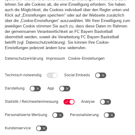
Diese Bildergalerie teilen
PARTNER
fcbayern.com
Basketball
Allianz Arena
Media Center
Jobs
FC Bayern Tours