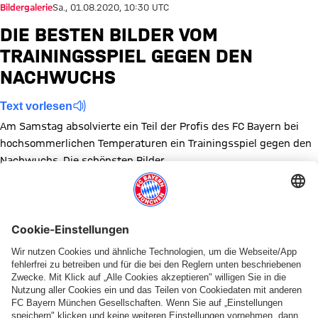
Bildergalerie
Sa., 01.08.2020, 10:30 UTC
DIE BESTEN BILDER VOM
TRAININGSSPIEL GEGEN DEN
NACHWUCHS
Text vorlesen
Am Samstag absolvierte ein Teil der Profis des FC Bayern bei
hochsommerlichen Temperaturen ein Trainingsspiel gegen den
Nachwuchs. Die schönsten Bilder.
Zeige in voller Größe
Zeige in voller Größe
Zeige in voller Größe
Zeige in voller Größe
Zeige in voller Größe
Zeige in voller Größe
Zeige in voller Größe
Zeige in voller Größe
Zeige in voller Größ
Zeige in volle
Zeige in
Ze
Zeige in voller Größe
Zeige in voller Größe
Zeige in voller Größe
Themen dieser Bildergalerie
Bildergalerie
Training
Digital Audi Summer Tour 2020