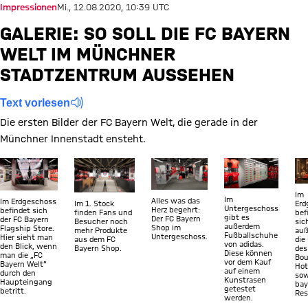
Impressionen
Mi., 12.08.2020, 10:39 UTC
GALERIE: SO SOLL DIE FC BAYERN
WELT IM MÜNCHNER
STADTZENTRUM AUSSEHEN
Text vorlesen
Die ersten Bilder der FC Bayern Welt, die gerade in der
Münchner Innenstadt ensteht.
Zeige in voller Größe
Zeige in voller Größe
Zeige in voller Größe
Zeige in voller Gr
Ze
Im
Im
Alles was das
Im Erdgeschoss
Im 1. Stock
Erd
Untergeschoss
Herz begehrt:
befindet sich
finden Fans und
bef
gibt es
Der FC Bayern
der FC Bayern
Besucher noch
sic
außerdem
Shop im
Flagship Store.
mehr Produkte
au
Fußballschuhe
Untergeschoss.
Hier sieht man
aus dem FC
die
von adidas.
den Blick, wenn
Bayern Shop.
des
Diese können
man die „FC
Bou
vor dem Kauf
Bayern Welt“
Hot
auf einem
durch den
sow
Kunstrasen
Haupteingang
bay
getestet
betritt.
Res
werden.