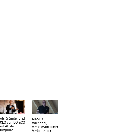
Zeige in voller Größe
Zeige in voller Größe
Als Gründer und
Markus
CEO von DO &CO
Wienchol,
ist Attila
verantwortlicher
Dogudan
Vertreter der