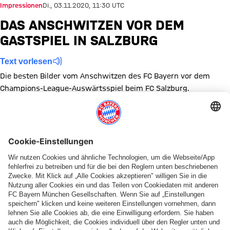
Impressionen
Di., 03.11.2020, 11:30 UTC
DAS ANSCHWITZEN VOR DEM
GASTSPIEL IN SALZBURG
Text vorlesen
Die besten Bilder vom Anschwitzen des FC Bayern vor dem
Champions-League-Auswärtsspiel beim FC Salzburg.
Zeige in voller Größe
Zeige in voller Größe
Zeige in voller Größe
Zeige in voller Größe
Zeige in voller Größe
Zeige in voller Größe
Zeige in voller Größe
Zeige in voller Größe
Zeige in voller Größ
Themen dieser Bildergalerie
Champions League
Training
Bildergalerie
Diese Bildergalerie teilen