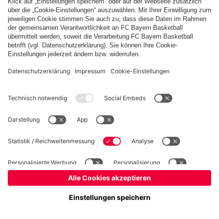
PARTNER
fcbayern.com
Basketball
Allianz Arena
Media Center
Jobs
FC Bayern Tours
©
FC Bayern München AG
–
2026
Impressum
Datenschutz
Nutzungsbedingungen
Barrierefreiheit
Kinder- und Jugendschutz
Hinweisgebersystem
FAQ
Kontakt
Verträge hier kündigen
Cookie-Einstellungen