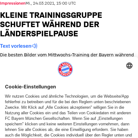
Impressionen
Mi., 24.03.2021, 15:00 UTC
KLEINE TRAININGSGRUPPE
SCHUFTET WÄHREND DER
LÄNDERSPIELPAUSE
Text vorlesen
Die besten Bilder vom Mittwochs-Training der Bayern während
der Länderspielpause.
Zeige in voller Größe
Zeige in voller Größe
Zeige in voller Größe
Zeige in voller Größe
Zeige in voller Größe
Zeige in voller Größe
Zeige in voller Größe
Zeige in voller Größe
Zeige in voller Größ
Zeige in volle
Zeige in
Themen dieser Bildergalerie
Bildergalerie
Training
Diese Bildergalerie teilen