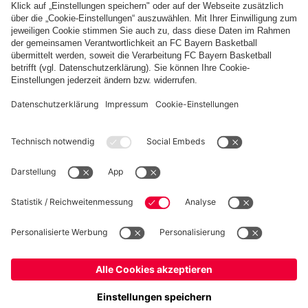
PARTNER
fcbayern.com
Basketball
Allianz Arena
Media Center
Jobs
FC Bayern Tours
©
FC Bayern München AG
–
2026
Impressum
Datenschutz
Nutzungsbedingungen
Barrierefreiheit
Kinder- und Jugendschutz
Hinweisgebersystem
FAQ
Kontakt
Verträge hier kündigen
Cookie-Einstellungen