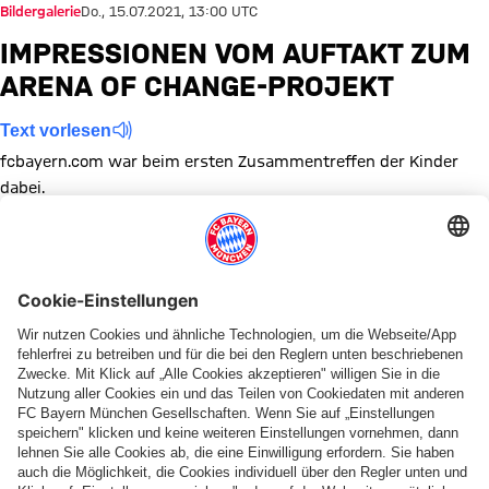
Bildergalerie
Do., 15.07.2021, 13:00 UTC
IMPRESSIONEN VOM AUFTAKT ZUM
ARENA OF CHANGE-PROJEKT
Text vorlesen
fcbayern.com war beim ersten Zusammentreffen der Kinder
dabei.
Zeige in voller Größe
Zeige in voller Größe
Zeige in voller Größe
Zeige in voller Größe
Zeige in voller Größe
Zeige in voller Größe
Zeige in voller Größe
Zeige in voller Größe
Zeige in voller Größ
Zeige in volle
Themen dieser Bildergalerie
Bildergalerie
Diese Bildergalerie teilen