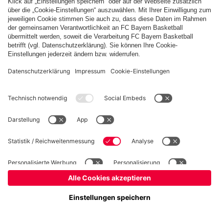
PARTNER
fcbayern.com
Basketball
Allianz Arena
Media Center
Jobs
FC Bayern Tours
©
FC Bayern München AG
–
2026
Impressum
Datenschutz
Nutzungsbedingungen
Barrierefreiheit
Kinder- und Jugendschutz
Hinweisgebersystem
FAQ
Kontakt
Verträge hier kündigen
Cookie-Einstellungen