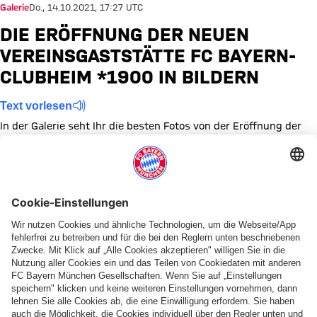
Galerie
Do., 14.10.2021, 17:27 UTC
DIE ERÖFFNUNG DER NEUEN
VEREINSGASTSTÄTTE FC BAYERN-
CLUBHEIM *1900 IN BILDERN
Text vorlesen
In der Galerie seht Ihr die besten Fotos von der Eröffnung der
neuen Vereinsgaststätte FC Bayern-Clubheim *1900 am
Campus.
Zeige in voller Größe
Zeige in voller Größe
Zeige in voller Größe
Zeige in voller Größe
Zeige in voller Größe
Zeige in voller Größe
Zeige in voller Größe
Zeige in voller Größe
Zeige in voller Größ
Zeige in volle
Themen dieser Bildergalerie
Bildergalerie
Club
FC Bayern Campus
Diese Bildergalerie teilen