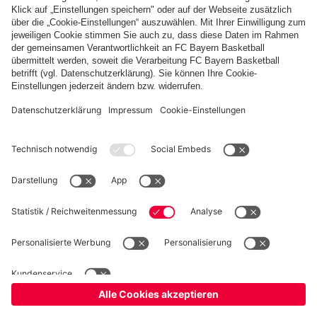
PARTNER
fcbayern.com
Basketball
Allianz Arena
Media Center
Jobs
FC Bayern Tours
©
FC Bayern München AG
–
2026
Impressum
Datenschutz
Nutzungsbedingungen
Barrierefreiheit