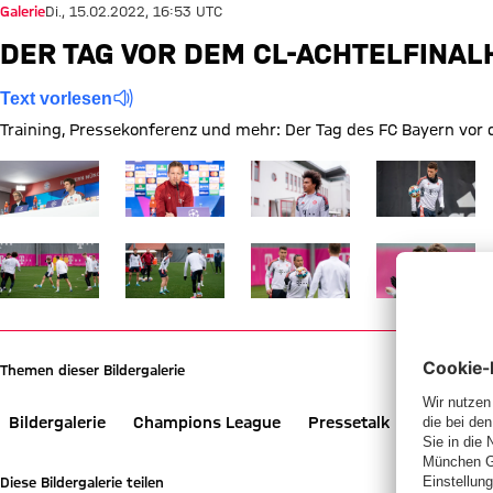
Galerie
Di., 15.02.2022, 16:53 UTC
DER TAG VOR DEM CL-ACHTELFINALH
Text vorlesen
Training, Pressekonferenz und mehr: Der Tag des FC Bayern vor 
Zeige in voller Größe
Zeige in voller Größe
Zeige in voller Größe
Zeige in voller
Zeige in voller Größe
Zeige in voller Größe
Zeige in voller Größe
Zeige in voller
Themen dieser Bildergalerie
Bildergalerie
Champions League
Pressetalk
Training
Diese Bildergalerie teilen