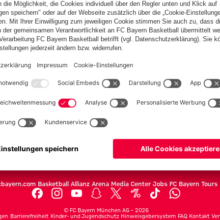
PARTNER
Teams
Herren
Frauen
Amateure
U19
Campus Teams
cbayern.com
Basketball
Allianz Arena
Media Center
Jobs
FC Bayern Tours
©
FC Bayern München AG
–
2026
gen
Barrierefreiheit
Kinder- und Jugendschutz
Hinweisgebersystem
FAQ
Kontakt
Ver