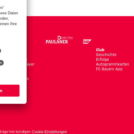
Store
Club
Trikots
Geschichte
Bekleidung
Erfolge
Shop by Player
Autogrammkarten
Neuheiten
FC Bayern App
Sale
Accessoires
träge hier kündigen
Cookie-Einstellungen