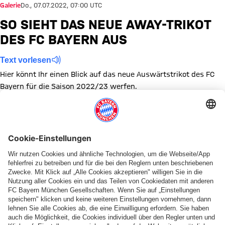
Galerie
Do., 07.07.2022, 07:00 UTC
SO SIEHT DAS NEUE AWAY-TRIKOT
DES FC BAYERN AUS
Text vorlesen
Hier könnt Ihr einen Blick auf das neue Auswärtstrikot des FC
Bayern für die Saison 2022/23 werfen.
Zeige in voller Größe
Zeige in voller Größe
Zeige in voller Größe
Zeige in voller Größe
Zeige in voller Größe
Zeige in voller Größe
Zeige in voller Größe
Zeige in voller Größe
Zeige in voller Größ
Zeige in volle
Zeige in
Themen dieser Bildergalerie
Bildergalerie
Trikotvorstellung
Diese Bildergalerie teilen