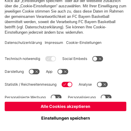
PARTNER
fcbayern.com
Basketball
Allianz Arena
Media Center
Jobs
FC Bayern Tours
©
FC Bayern München AG
–
2026
Impressum
Datenschutz
Nutzungsbedingungen
Barrierefreiheit
Kinder- und Jugendschutz
Hinweisgebersystem
FAQ
Kontakt
Verträge hier kündigen
Cookie-Einstellungen