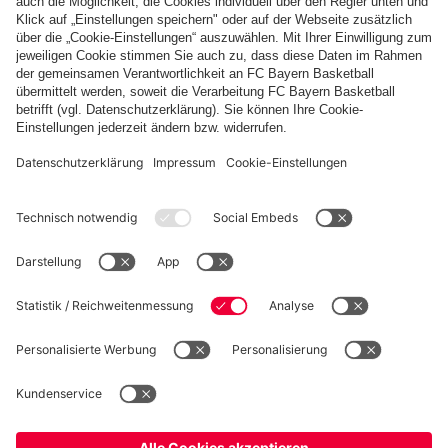
Diese Bildergalerie teilen
PARTNER
fcbayern.com
Basketball
Allianz Arena
Media Center
Jobs
FC Bayern Tours