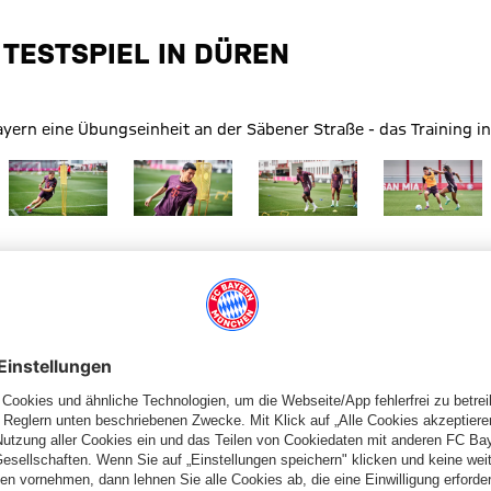
 TESTSPIEL IN DÜREN
yern eine Übungseinheit an der Säbener Straße - das Training in 
n
FC Bayern München
 Größe Training FC Bayern München
Zeige in voller Größe Training FC Bayern München
Zeige in voller Größe Training FC Bayern Münc
Zeige in voller Größe Trainin
Zeige in voll
n
FC Bayern München