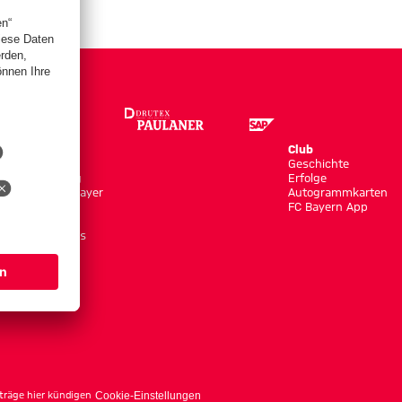
Store
Club
Trikots
Geschichte
Bekleidung
Erfolge
Shop by Player
Autogrammkarten
Neuheiten
FC Bayern App
Sale
Accessoires
träge hier kündigen
Cookie-Einstellungen