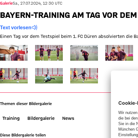
Galerie
Sa., 27.07.2024, 12:30 UTC
BAYERN-TRAINING AM TAG VOR DEM
Text vorlesen
Einen Tag vor dem Testspiel beim 1. FC Düren absolvierten die Ba
Zeige in voller Größe Training FC Bayern München
Zeige in voller Größe Training FC Bayern Münche
Zeige in voller Größe Training 
Zeige in voller
Zeige in voller Größe Training FC Bayern München
Zeige in voller Größe Training FC Bayern Münche
Zeige in voller Größe Training 
Themen dieser Bildergalerie
Training
Bildergalerie
News
Diese Bildergalerie teilen