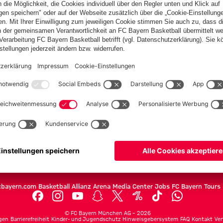
PARTNER
Teams
Herren
Frauen
Amateure
U19
Campus Teams
cbayern.com
Basketball
Allianz Arena
Media Center
Jobs
FC Bayern Tours
©
FC Bayern München AG
–
2026
gen
Barrierefreiheit
Kinder- und Jugendschutz
Hinweisgebersystem
FAQ
Kontakt
Ver