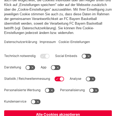
Diese Bildergalerie teilen
PARTNER
fcbayern.com
Basketball
Allianz Arena
Media Center
Jobs
FC Bayern Tours