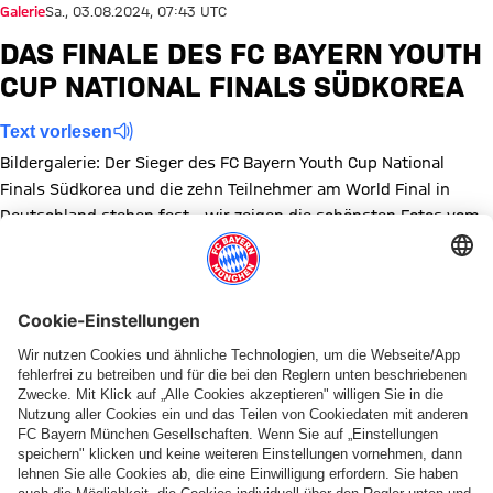
Galerie
Sa., 03.08.2024, 07:43 UTC
DAS FINALE DES FC BAYERN YOUTH
CUP NATIONAL FINALS SÜDKOREA
Text vorlesen
Bildergalerie: Der Sieger des FC Bayern Youth Cup National
Finals Südkorea und die zehn Teilnehmer am World Final in
Deutschland stehen fest - wir zeigen die schönsten Fotos vom
Finaltag.
Zeige in voller Größe
Zeige in voller Größe
Zeige in voller Größe
Zeige in voller Größe
Zeige in voller Größe
Zeige in voller Größe
Zeige in voller Größe
Zeige in voller Größe
Zeige in voller Größ
Zeige in volle
Themen dieser Bildergalerie
Bildergalerie
News
Audi Summer Tour 2024
Legenden
Youth Cup