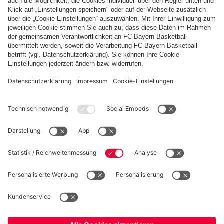
Diese Bildergalerie teilen
PARTNER
fcbayern.com
Basketball
Allianz Arena
Media Center
Jobs
FC Bayern Tours