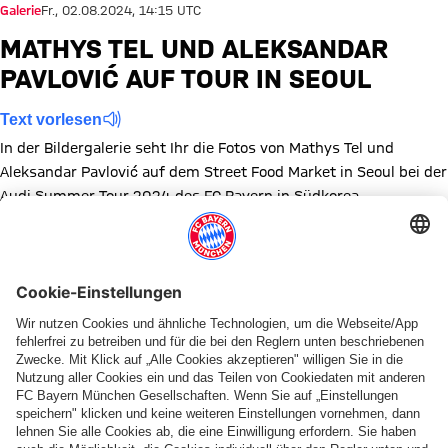
Galerie
Fr., 02.08.2024, 14:15 UTC
MATHYS TEL UND ALEKSANDAR
PAVLOVIĆ AUF TOUR IN SEOUL
Text vorlesen
In der Bildergalerie seht Ihr die Fotos von Mathys Tel und
Aleksandar Pavlović auf dem Street Food Market in Seoul bei der
Audi Summer Tour 2024 des FC Bayern in Südkorea.
Zeige in voller Größe
Zeige in voller Größe
Zeige in voller Größe
Zeige in voller Größe
Zeige in voller Größe
Zeige in voller Größe
Zeige in voller Größe
Zeige in voller Größe
Zeige in voller Größ
Zeige in volle
Zeige in
Themen dieser Bildergalerie
Bildergalerie
Vorbereitung
News
Audi Summer Tour 2024
Aleksandar Pavlović
Mathys Tel