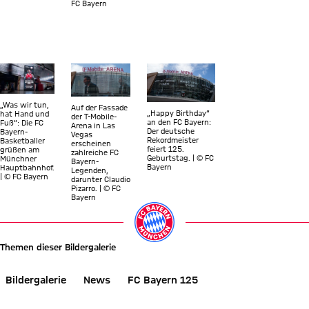
FC Bayern
Zeige in voller Größe Plakate zum 125. Geburtstag des FC Bayern
Zeige in voller Größe Plakate zum 125. Geburtsta
Zeige in voller Größe Plakate zum
„Was wir tun,
Auf der Fassade
„Happy Birthday“
hat Hand und
der T-Mobile-
an den FC Bayern:
Fuß“: Die FC
Arena in Las
Der deutsche
Bayern-
Vegas
Rekordmeister
Basketballer
erscheinen
feiert 125.
grüßen am
zahlreiche FC
Geburtstag. | © FC
Münchner
Bayern-
Bayern
Hauptbahnhof.
Legenden,
| © FC Bayern
darunter Claudio
Pizarro. | © FC
Bayern
Themen dieser Bildergalerie
Bildergalerie
News
FC Bayern 125