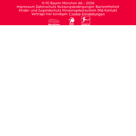
©
FC Bayern München AG
–
2026
Impressum
Datenschutz
Nutzungsbedingungen
Barrierefreiheit
Kinder- und Jugendschutz
Hinweisgebersystem
FAQ
Kontakt
Verträge hier kündigen
Cookie-Einstellungen