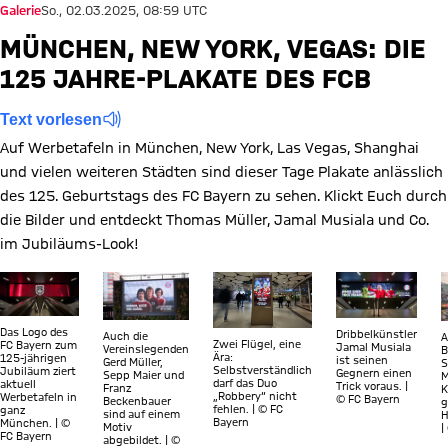
Galerie
So., 02.03.2025, 08:59 UTC
MÜNCHEN, NEW YORK, VEGAS: DIE
125 JAHRE-PLAKATE DES FCB
Text vorlesen
Auf Werbetafeln in München, New York, Las Vegas, Shanghai
und vielen weiteren Städten sind dieser Tage Plakate anlässlich
des 125. Geburtstags des FC Bayern zu sehen. Klickt Euch durch
die Bilder und entdeckt Thomas Müller, Jamal Musiala und Co.
im Jubiläums-Look!
Zeige in voller Größe Plakate zum 125. Geburtstag des FC Bayern
Zeige in voller Größe Plakate zum 125. Geburtsta
Zeige in voller Größe Plakate zum
Zeige in voller
Z
Das Logo des
Dribbelkünstler
Auch die
A
Zwei Flügel, eine
FC Bayern zum
Jamal Musiala
Vereinslegenden
B
Ära:
125-jährigen
ist seinen
Gerd Müller,
S
Selbstverständlich
Jubiläum ziert
Gegnern einen
Sepp Maier und
M
darf das Duo
aktuell
Trick voraus. |
Franz
K
„Robbery“ nicht
Werbetafeln in
© FC Bayern
Beckenbauer
g
fehlen. | © FC
ganz
sind auf einem
H
Bayern
München. | ©
Motiv
|
FC Bayern
abgebildet. | ©