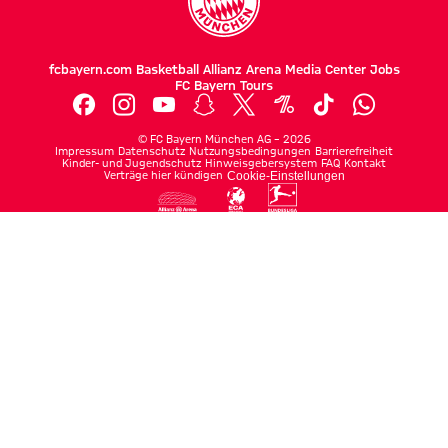
fcbayern.com
Basketball
Allianz Arena
Media Center
Jobs
FC Bayern Tours
©
FC Bayern München AG
–
2026
Impressum
Datenschutz
Nutzungsbedingungen
Barrierefreiheit
Kinder- und Jugendschutz
Hinweisgebersystem
FAQ
Kontakt
Verträge hier kündigen
Cookie-Einstellungen