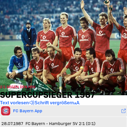
2:1 GEGEN DEN HSV
SUPERCUPSIEGER 1987
Text vorlesen
Schrift vergrößern
FC Bayern App
28.07.1987
FC Bayern - Hamburger SV 2:1 (0:1)