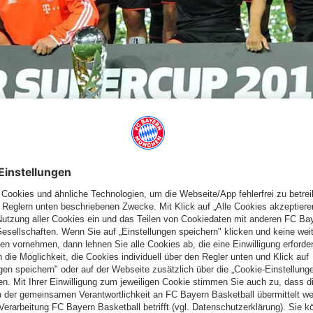
 Gustavo, Kroos - Robben (86. Shaqiri), Müller, Ribéry (81.