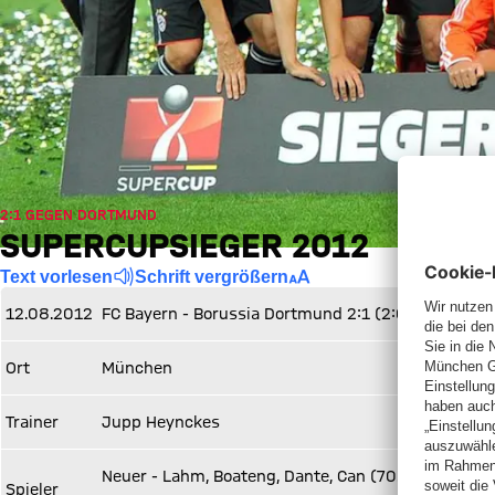
2:1 GEGEN DORTMUND
SUPERCUPSIEGER 2012
Text vorlesen
Schrift vergrößern
12.08.2012
FC Bayern - Borussia Dortmund 2:1 (2:0)
Ort
München
Trainer
Jupp Heynckes
Neuer - Lahm, Boateng, Dante, Can (70. Badstuber) -
Spieler