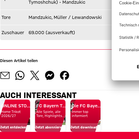
Tymoshchuk) - Mandzukic
Tore
Mandzukic, Müller / Lewandowski
Zuschauer
69.000 (ausverkauft)
Diesen Artikel teilen
AUCH INTERESSANT
ONLINE STORE
FC Bayern TV PLUS
Die FC Bayern Apps
Home Trikot
Alle Spiele, alle
Immer top
2026/27
Tore, Highlights
informiert
und Emotionen
Jetzt entdecken
Jetzt abonnieren!
Jetzt downloaden!