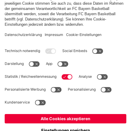
Tore,
Jetzt entdecken
Jetzt abonnieren!
Jetzt downloaden!
Highlights
und
PARTNER
Emotionen
fcbayern.com
Basketball
Allianz Arena
Media Center
Jobs
FC Bayern Tours
©
FC Bayern München AG
–
2026
Impressum
Datenschutz
Nutzungsbedingungen
Barrierefreiheit
Kinder- und Jugendschutz
Hinweisgebersystem
FAQ
Kontakt