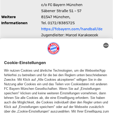
c/o FC Bayern München
Säbener Straße 51 – 57
Weitere
81547 München,
Informationen
Tel. 0172/8385725
https://fcbayern.com/handball/de
Jugendleiter: Marcel Karakoecek
Tel.: 0176/63777784
Diesen Artikel teilen
AUCH INTERESSANT
ONLINE STORE
FC Bayern TV PLUS
Die FC Bayern Apps
Home
Alle
Immer
Trikot
Spiele,
top
2026/27
alle
informiert