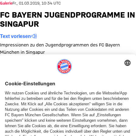
Galerie
Fr., 01.03.2019, 10:34 UTC
FC BAYERN JUGENDPROGRAMME IN
SINGAPUR
Text vorlesen
Impressionen zu den Jugendprogrammen des FC Bayern
München in Singapur
Zeige in voller Größe
Zeige in voller Größe
Zeige in voller Größe
Zeige in voller Größe
Zeige in voller Größe
Zeige in voller Größe
Zeige in voller Größe
Zeige in voller Größe
Zeige in voller Größ
Zeige in volle
Diese Bildergalerie teilen
PARTNER