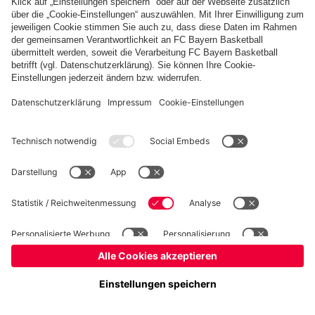
fcbayern.com
Basketball
Allianz Arena
Media Center
Jobs
FC Bayern Tours
©
FC Bayern München AG
–
2026
Impressum
Datenschutz
Nutzungsbedingungen
Barrierefreiheit
Kinder- und Jugendschutz
Hinweisgebersystem
FAQ
Kontakt
Verträge hier kündigen
Cookie-Einstellungen