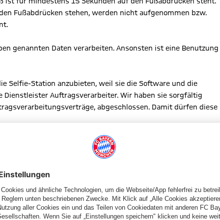
oß ist für mindestens 15 Sekunden auf den Fußabdrücken steht.
er den Fußabdrücken stehen, werden nicht aufgenommen bzw.
nt.
oben genannten Daten verarbeiten. Ansonsten ist eine Benutzung
ie Selfie-Station anzubieten, weil sie die Software und die
ienstleister Auftragsverarbeiter. Wir haben sie sorgfältig
tragsverarbeitungsverträge, abgeschlossen. Damit dürfen diese
egeben?
b der EU (das ist die Europäische Union) / des EWR (das ist der
annst also auch nach diesem Zeitraum das Foto nicht mehr
enn das notwendig ist, weil Du gegen uns oder wir gegen Dich
nd.
 die Daten zu speichern. In jedem Fall behalten wir Deine