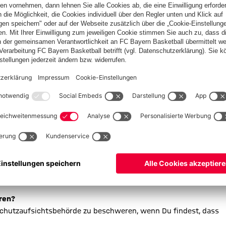
esen Zweck.
GVO) diese Rechte, wenn es um Deine personenbezogenen Daten
rektwerbung würde dieses Recht ohne Nennung von Gründen
rt. 7 Abs. 3 DSGVO)
 folgendem Link:
https://ec.europa.eu/info/law/law-topic/data-
ren?
nschutzaufsichtsbehörde zu beschweren, wenn Du findest, dass