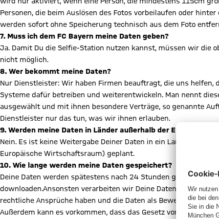
wird nur aktiviert, wenn eine Person, die mindestens 115cm gr
Personen, die beim Auslösen des Fotos vorbeilaufen oder hint
werden sofort ohne Speicherung technisch aus dem Foto entfer
7. Muss ich dem FC Bayern meine Daten geben?
Ja. Damit Du die Selfie-Station nutzen kannst, müssen wir die 
nicht möglich.
8. Wer bekommt meine Daten?
Nur Dienstleister: Wir haben Firmen beauftragt, die uns helfen, d
Systeme dafür betreiben und weiterentwickeln. Man nennt diese D
ausgewählt und mit ihnen besondere Verträge, so genannte Auf
Dienstleister nur das tun, was wir ihnen erlauben.
9. Werden meine Daten in Länder außerhalb der EU weiterg
Nein. Es ist keine Weitergabe Deiner Daten in ein Land außerhal
Europäische Wirtschaftsraum) geplant.
10. Wie lange werden meine Daten gespeichert?
Deine Daten werden spätestens nach 24 Stunden gelöscht. Du k
downloaden.Ansonsten verarbeiten wir Deine Daten nur noch, w
rechtliche Ansprüche haben und die Daten als Beweis wichtig si
Außerdem kann es vorkommen, dass das Gesetz von uns verlangt,