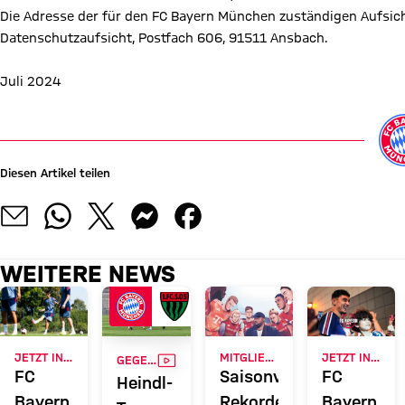
Die Adresse der für den FC Bayern München zuständigen Aufsic
Datenschutzaufsicht, Postfach 606, 91511 Ansbach.
Juli 2024
Diesen Artikel teilen
WEITERE NEWS
VIDEO
JETZT INFORMIEREN
MITGLIEDERMAGAZIN 51
JETZT INFORMIEREN
GEGEN SCHWEINFURT
FC
Saisonvorschau:
FC
Heindl-
Bayern
Rekorde
Bayern