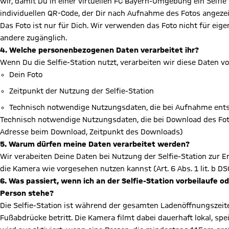
wir, damit Du in einer virtuellen FC Bayern-Umgebung ein Selfi
individuellen QR-Code, der Dir nach Aufnahme des Fotos angeze
Das Foto ist nur für Dich. Wir verwenden das Foto nicht für ei
andere zugänglich.
4. Welche personenbezogenen Daten verarbeitet ihr?
Wenn Du die Selfie-Station nutzt, verarbeiten wir diese Daten vo
Dein Foto
Zeitpunkt der Nutzung der Selfie-Station
Technisch notwendige Nutzungsdaten, die bei Aufnahme ents
Technisch notwendige Nutzungsdaten, die bei Download des Foto
Adresse beim Download, Zeitpunkt des Downloads)
5. Warum dürfen meine Daten verarbeitet werden?
Wir verabeiten Deine Daten bei Nutzung der Selfie-Station zur 
die Kamera wie vorgesehen nutzen kannst (Art. 6 Abs. 1 lit. b DS
6. Was passiert, wenn ich an der Selfie-Station vorbeilaufe o
Person stehe?
Die Selfie-Station ist während der gesamten Ladenöffnungszeite
Fußabdrücke betritt. Die Kamera filmt dabei dauerhaft lokal, spe