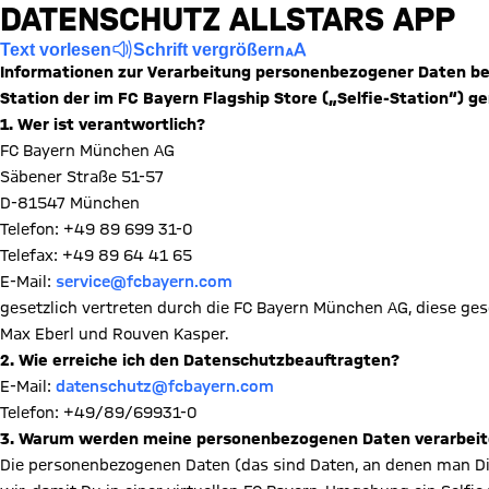
DATENSCHUTZ ALLSTARS APP
Text vorlesen
Schrift vergrößern
Informationen zur Verarbeitung personenbezogener Daten bei
Station der im FC Bayern Flagship Store („Selfie-Station“) 
1. Wer ist verantwortlich?
FC Bayern München AG
Säbener Straße 51-57
D-81547 München
Telefon: +49 89 699 31-0
Telefax: +49 89 64 41 65
E-Mail:
service@fcbayern.com
gesetzlich vertreten durch die FC Bayern München AG, diese ges
Max Eberl und Rouven Kasper.
2. Wie erreiche ich den Datenschutzbeauftragten?
E-Mail:
datenschutz@fcbayern.com
Telefon: +49/89/69931-0
3. Warum werden meine personenbezogenen Daten verarbeit
Die personenbezogenen Daten (das sind Daten, an denen man Dic