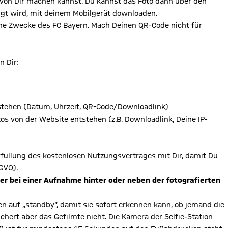
e von Dir machen kannst. Du kannst das Foto dann über den
igt wird, mit deinem Mobilgerät downloaden.
gene Zwecke des FC Bayern. Mach Deinen QR-Code nicht für
n Dir:
tehen (Datum, Uhrzeit, QR-Code/Downloadlink)
s von der Website entstehen (z.B. Downloadlink, Deine IP-
Erfüllung des kostenlosen Nutzungsvertrages mit Dir, damit Du
GVO).
der bei einer Aufnahme hinter oder neben der fotografierten
n auf „standby“, damit sie sofort erkennen kann, ob jemand die
ichert aber das Gefilmte nicht. Die Kamera der Selfie-Station